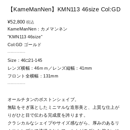
【KameManNen】KMN113 46size Col:GD
¥52,800
税込
KameManNen：カメマンネン
"KMN113 46size"
Col:GD ゴールド
┄┄┄┄
Size：46□21-145
レンズ横幅：46ｍｍ／レンズ縦幅：41mm
フロント全横幅：131mm
┄┄┄┄
オールチタンのボストンシェイプ。
無駄をそぎ落としたミニマルな造形美と、上質な仕上が
りがひと目で伝わる完成度を誇ります。
クラシカルなシェイプやサイズ感ながら、厚みのあるリ