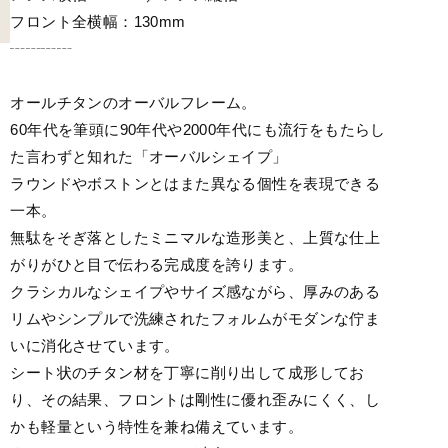
フロント全横幅：130mm
┄┄┄┄
オールチタンのオーバルフレーム。
60年代を筆頭に90年代や2000年代にも流行をもたらし
た言わずと知れた「オーバルシェイプ」
ラウンドやボストンとはまた異なる個性を表現できる
一本。
無駄をそぎ落としたミニマルな造形美と、上質な仕上
がりがひと目で伝わる完成度を誇ります。
クラシカルなシェイプやサイズ感ながら、厚みのある
リムやシンプルで洗練されたフォルムがモダンな佇ま
いに消化させています。
シート状のチタン材を丁寧に削り出して成形してお
り、その結果、フロントは剛性に優れ歪みにくく、し
かも軽量という特性を兼ね備えています。