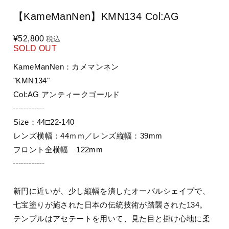
【KameManNen】KMN134 Col:AG
¥52,800
税込
SOLD OUT
KameManNen：カメマンネン
"KMN134"
Col:AG アンティークゴールド
┄┄┄┄
Size：44□22-140
レンズ横幅：44ｍｍ／レンズ縦幅：39mm
フロント全横幅 122mm
┄┄┄┄
新円に近いが、少し縦幅を潰したオーバルシェイプで、
七宝塗りが施された日本の伝統技術が踏襲された134。
テンプルはアセテートを用いて、見た目と掛け心地に柔