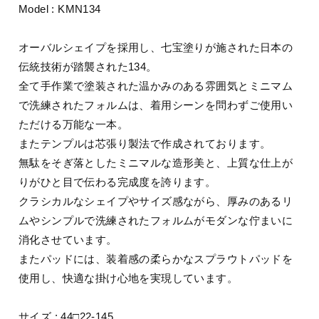
Model : KMN134
オーバルシェイプを採用し、七宝塗りが施された日本の
伝統技術が踏襲された134。
全て手作業で塗装された温かみのある雰囲気とミニマム
で洗練されたフォルムは、着用シーンを問わずご使用い
ただける万能な一本。
またテンプルは芯張り製法で作成されております。
無駄をそぎ落としたミニマルな造形美と、上質な仕上が
りがひと目で伝わる完成度を誇ります。
クラシカルなシェイプやサイズ感ながら、厚みのあるリ
ムやシンプルで洗練されたフォルムがモダンな佇まいに
消化させています。
またパッドには、装着感の柔らかなスプラウトパッドを
使用し、快適な掛け心地を実現しています。
サイズ : 44□22-145