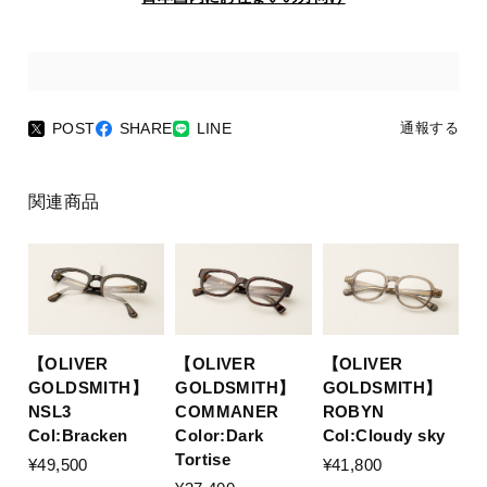
POST
SHARE
LINE
通報する
関連商品
【OLIVER
【OLIVER
【OLIVER
GOLDSMITH】
GOLDSMITH】
GOLDSMITH】
ROBYN
NSL3
COMMANER
Col:Cloudy sky
Col:Bracken
Color:Dark
Tortise
¥41,800
¥49,500