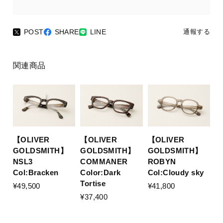
POST
SHARE
LINE
通報する
関連商品
【OLIVER
【OLIVER
【OLIVER
GOLDSMITH】
GOLDSMITH】
GOLDSMITH】
ROBYN
NSL3
COMMANER
Col:Cloudy sky
Col:Bracken
Color:Dark
Tortise
¥41,800
¥49,500
¥37,400