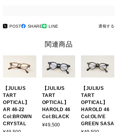
POST
SHARE
LINE
通報する
関連商品
【JULIUS
【JULIUS
【JULIUS
TART
TART
TART
OPTICAL】
OPTICAL】
OPTICAL】
AR 46-22
HAROLD 46
HAROLD 46
Col:BROWN
Col:BLACK
Col:OLIVE
CRYSTAL
GREEN SASA
¥49,500
¥49,500
¥49,500