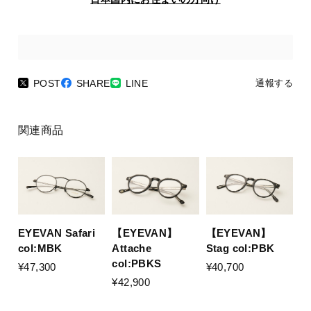
POST
SHARE
LINE
通報する
関連商品
EYEVAN Safari
【EYEVAN】
【EYEVAN】
col:MBK
Stag col:PBK
Attache
col:PBKS
¥47,300
¥40,700
¥42,900