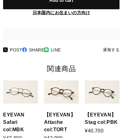
Add to cart
日本国内にお住まいの方向け
POST
SHARE
LINE
通報する
関連商品
EYEVAN
【EYEVAN】
【EYEVAN】
Safari
Stag col:PBK
Attache
col:MBK
col:TORT
¥40,700
¥47,300
¥42,900