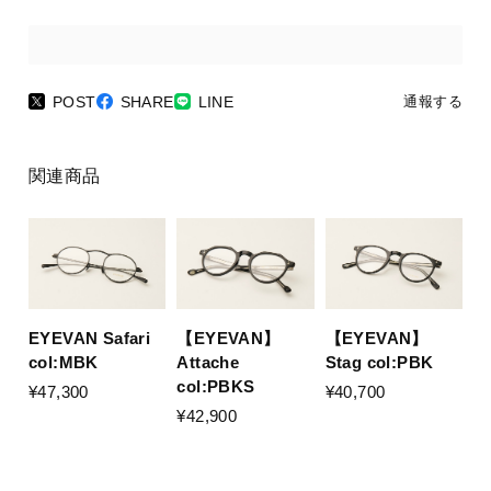
POST
SHARE
LINE
通報する
関連商品
EYEVAN Safari
【EYEVAN】
【EYEVAN】
col:MBK
Stag col:PBK
Attache
col:PBKS
¥47,300
¥40,700
¥42,900