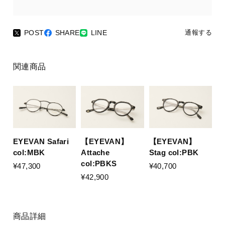
POST
SHARE
LINE
通報する
関連商品
EYEVAN Safari
【EYEVAN】
【EYEVAN】
col:MBK
Stag col:PBK
Attache
col:PBKS
¥47,300
¥40,700
¥42,900
商品詳細