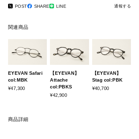
POST
SHARE
LINE
通報する
関連商品
EYEVAN Safari
【EYEVAN】
【EYEVAN】
col:MBK
Stag col:PBK
Attache
col:PBKS
¥47,300
¥40,700
¥42,900
商品詳細